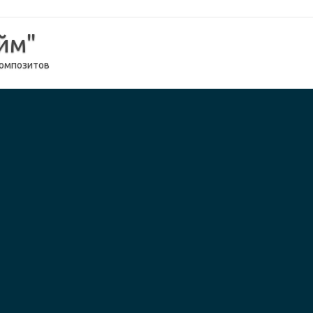
йм"
композитов